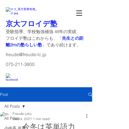
京大フロイデ塾
受験指導、学校勉強補強 48年の実績
​フロイデ塾はこれからも、「
先生との距
離2mの塾らしい塾
」であり続けます。
freude@freude-lc.jp
075-211-3800
Post
All Posts
Freude-juku
All Posts
Dec 4, 2021
1 min read
今冬は英単語力
小中高 共通