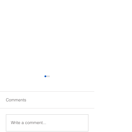
堀川高校探究学
記述ポイント
堀川高校探究学科
Comments
は、毎年「答えだ
く、考え方を説明
が出題されていま
Write a comment...
京都大学２次記述数学ポ
年度以降は大問４(
イント