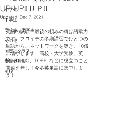
UP!UP‼ＵＰ‼
小学生
Updated:
Dec 7, 2021
中学生
高校生・高卒生
英語の試験、最後の頼みの綱は語彙力
です。フロイデの冬期講習でひとつの
その他
単語から、ネットワークを築き、10倍
同志社クラス
に増やします！高校・大学受験、英
検、TOEIC、TOEFLなどに役立つこと
受講者募集
間違え無し！今冬英単語に集中しよ
英検
う！