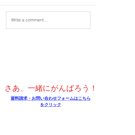
Write a comment...
西京高校エンタープライ
京都大学２次記
ジング科「約束記号」問
イント
題対策ポイント
さあ、一緒にがんばろう！
​資料請求・お問い合わせフォームはこちら
をクリック