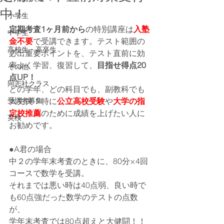
中！
小学生
定期考査1ヶ月前から
の特別講座は
入塾
中学生
金不要
で受講できます。テスト範囲の
高校生・高卒生
必出重要ポイントを、テスト直前に効
率よく学習、復習して、
目指せ得点20
その他
点UP！
同志社クラス
どの学年、どの科目でも、副教科でも
受講者募集
大丈夫！特に
公立高校受験
や
大学の指
定校推薦
のために成績を上げたい人に
英検
お勧めです。
●A君の場合
中２の学年末考査のときに、80分×4回
コースで数学を受講。
それまでは悪い時は40点弱、良い時で
も60点強だった数学のテストの点数
が、
学年末考査では80点超えと大健闘！！