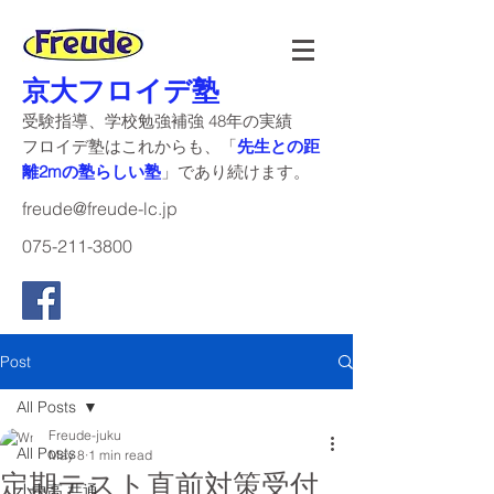
京大フロイデ塾
受験指導、学校勉強補強 48年の実績
​フロイデ塾はこれからも、「
先生との距
離2mの塾らしい塾
」であり続けます。
freude@freude-lc.jp
075-211-3800
Post
All Posts
Freude-juku
All Posts
May 8
1 min read
定期テスト直前対策受付
小中高 共通