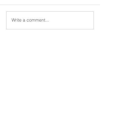
Write a comment...
西京高校エンタープライ
京都大学２次記
ジング科「約束記号」問
イント
題対策ポイント