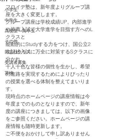
フロイデ塾は、新年度よりグループ講
小学生
座を大きく変更します。
中学生
グループ講座は学校成績UP、内部進学
や推薦入試で大学進学を目指す方へのL
高校生・高卒生
クラスと
その他
能動的にStudyする力をつけ、国公立2
次記述入試に万全に対策するSクラスに
同志社クラス
分かれ、
受講者募集
十人十色な皆様の個性を生かし、希望
英検
の進路を実現するためによりぴったり
の授業を選べる体制を整えてまいりま
す。
現時点のホームページの講座情報は今
年度までのものとなりますので、新年
度の講座につきましては、以下の画像
をご参照ください。ホームページの講
座情報も随時更新します。
ご不便をおかけして申し訳ありません