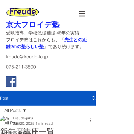
京大フロイデ塾
受験指導、学校勉強補強 48年の実績
​フロイデ塾はこれからも、「
先生との距
離2mの塾らしい塾
」であり続けます。
freude@freude-lc.jp
075-211-3800
Post
All Posts
Freude-juku
All Posts
Jan 20, 2025
1 min read
新年度講座一覧
小中高 共通