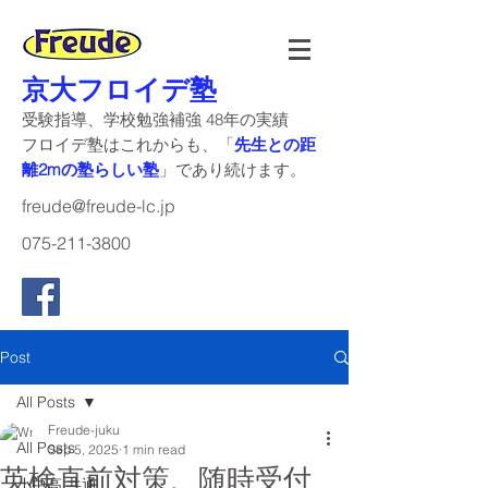
京大フロイデ塾
受験指導、学校勉強補強 48年の実績
​フロイデ塾はこれからも、「
先生との距
離2mの塾らしい塾
」であり続けます。
freude@freude-lc.jp
075-211-3800
Post
All Posts
Freude-juku
All Posts
Sep 5, 2025
1 min read
英検直前対策、随時受付
小中高 共通