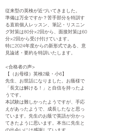
従来型の英検が近づいてきました。
準備は万全ですか？苦手部分を特訓す
る直前個人レッスン、筆記・リスニン
グ対策は80分×2回から、面接対策は60
分×2回から受け付けています。
特に2024年度からの新形式である、意
見論述・要約を特訓いたします。
<合格者の声>
【（お母様）英検2級・小6】
先生、お世話になりました。お蔭様で
「長文は解ける！」と自信を持ったよ
うです。
本試験は難しかったようですが、手応
えがあったようで、成長したなと思っ
ています。先生のお蔭で英語が分かっ
てきたように思います。本当に先生と
の出会いには感謝しています。