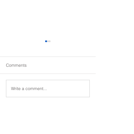
Comments
Write a comment...
同志社小夏期講習生受付
夏期講習生[１
中！
２]受付中！