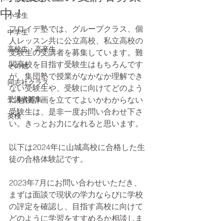
中！
小学生
フロイデ塾では、グループクラス、個
中学生
人レッスン共に公立高校、私立高校の
高校生・高卒生
受験生の受講者を募集しています。難
関高校を目指す受験生はもちろんです
その他
が、集団塾で授業がなかなか理解でき
同志社クラス
ない受験生や、受験に向けてどのよう
受講者募集
に勉強計画を立ててよいかわからない
受験生は、是非一度お問い合わせ下さ
英検
い。きっとお力になれると思います。
以下は2024年に山城高校に合格した生
徒の合格体験記です。
2023年7月にお問い合わせいただき、
まずは面談で現状の学力ならびに学校
の評定を確認し、目指す高校に向けて
どのように学習をすすめるか相談しま