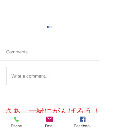
Comments
Write a comment...
西京高校エンタープライ
京都大学２次記
ジング科「約束記号」問
イント
題対策ポイント
さあ、一緒にがんばろう！
​資料請求・お問い合わせフォームはこちら
Phone
Email
Facebook
をクリック