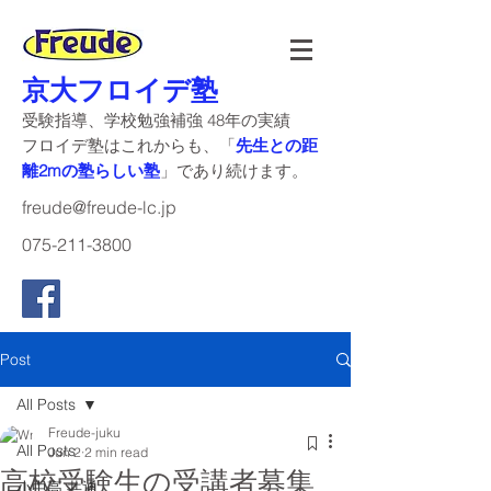
京大フロイデ塾
受験指導、学校勉強補強 48年の実績
​フロイデ塾はこれからも、「
先生との距
離2mの塾らしい塾
」であり続けます。
freude@freude-lc.jp
075-211-3800
Post
All Posts
Freude-juku
All Posts
Jun 2
2 min read
高校受験生の受講者募集
小中高 共通