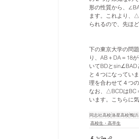
形の性質から、∠BA
ます。これより、△
られるので、先ほ
下の東京大学の問
り、AB＋DA＝1
いてBDとsin∠B
と４つになっていま
理を合わせて４つ
なお、△BCDはB
います。こちらに
同志社高校
洛星高校
鴨沂
高校生・高卒生