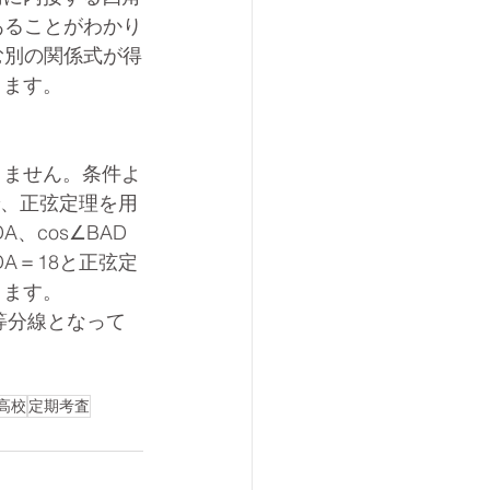
であることがわかり
む別の関係式が得
きます。
りません。条件よ
で、正弦定理を用
、cos∠BAD
A＝18と正弦定
きます。
等分線となって
。
高校
定期考査