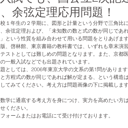
、余弦定理応用問題！
高校１年生の２学期に、図形と計量という分野で三角比
は、余弦定理および、「未知数の数と式の数が同じであ
る」という性質を組み合わせて用いる問題をとりあげま
出版、啓林館、東京書籍の教科書では、いずれも章末演
期テストとしては難しめの問題となります。また、京都
学の一般入試などでも出題されています。
題としては、2006年東京大学の文系の第1問がありま
数と方程式の数が同じであれば解が定まる、という構造
ジしてみてください。考え方は問題画像の下に掲載しま
、数学に通底する考え方を身につけ、実力を高めたい方
わせください。
部フォームまたはお電話にて受け付けております。