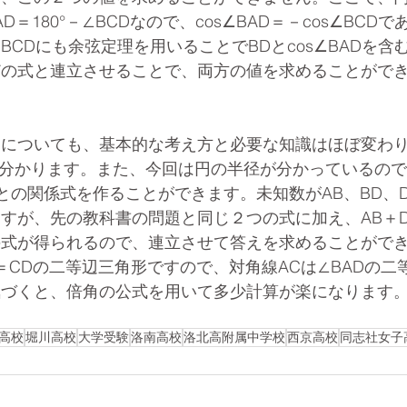
D＝180°－∠BCDなので、cos∠BAD＝－cos∠BCD
BCDにも余弦定理を用いることでBDとcos∠BADを含
どの式と連立させることで、両方の値を求めることがで
題についても、基本的な考え方と必要な知識はほぼ変わ
8が分かります。また、今回は円の半径が分かっているの
ADとの関係式を作ることができます。未知数がAB、BD、DA
すが、先の教科書の問題と同じ２つの式に加え、AB＋D
の式が得られるので、連立させて答えを求めることがで
C＝CDの二等辺三角形ですので、対角線ACは∠BADの二
気づくと、倍角の公式を用いて多少計算が楽になります
高校
堀川高校
大学受験
洛南高校
洛北高附属中学校
西京高校
同志社女子