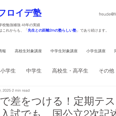
フロイデ塾
freude@f
学校勉強補強 48年の実績
塾はこれからも、「
先生との距離2mの塾らしい塾
」であり続けます。
情報
高校生対象講座
中学生対象講座
小学生講座
小学生
中学生
高校生・高卒生
その他
, 2025
2 min read
学で差をつける！定期テス
入試でも、国公立2次記