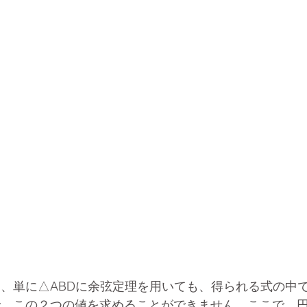
、単に△ABDに余弦定理を用いても、得られる式の中でBD
で、この２つの値を求めることができません。ここで、