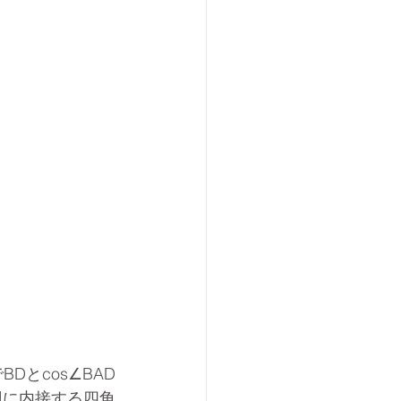
とcos∠BAD
円に内接する四角