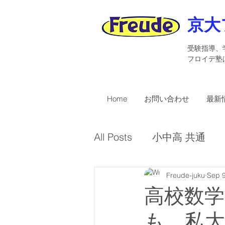
京大
受験指導、
​フロイデ
Home
お問い合わせ
最新
All Posts
小中高 共通
受講者募集
Freude-juku
英検
Sep 9
高校数
も、私大