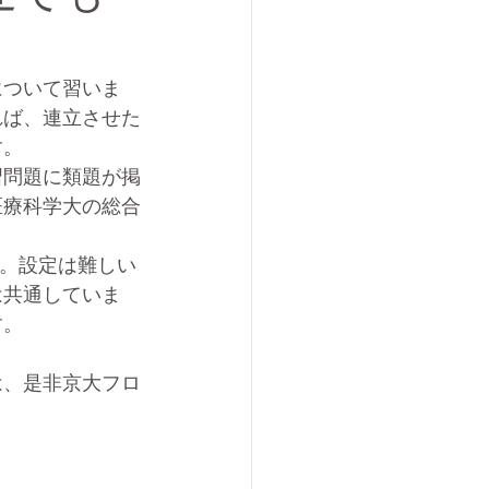
について習いま
れば、連立させた
す。
習問題に類題が掲
医療科学大の総合
す。設定は難しい
は共通していま
す。
は、是非京大フロ