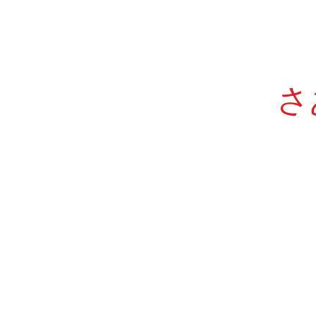
自分自身の人生経験や知識をも
て対峙することにあるのではな
でしょうか。 このブログでは、
同じ坂口安吾の『意慾的創作文
の形式と方法』をご紹介します
さ
ぜひ全文を読んでみてください
なお、下の問題は第三段落まで
内容から出題しています。 坂口
安吾『意慾