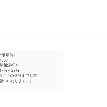
京阪駅前）
4367
草相深町30
17時～22時
前に上の番号までお電
願いいたします。)