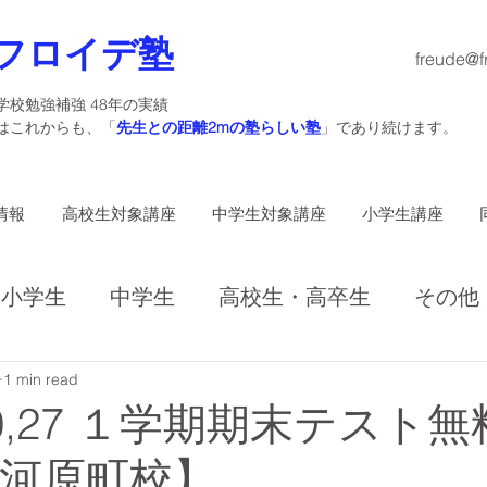
フロイデ塾
freude@f
学校勉強補強 48年の実績
塾はこれからも、「
先生との距離2mの塾らしい塾
」であり続けます。
情報
高校生対象講座
中学生対象講座
小学生講座
小学生
中学生
高校生・高卒生
その他
1 min read
3,20,27 １学期期末テスト
河原町校】