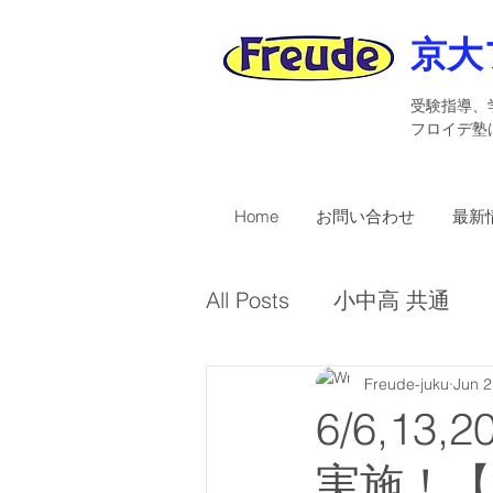
京大
受験指導、
​フロイデ
Home
お問い合わせ
最新
All Posts
小中高 共通
受講者募集
Freude-juku
英検
Jun 2
6/6,1
実施！【