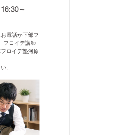
の16:30～
にお電話か下部フ
。フロイデ講師
非フロイデ塾河原
さい。