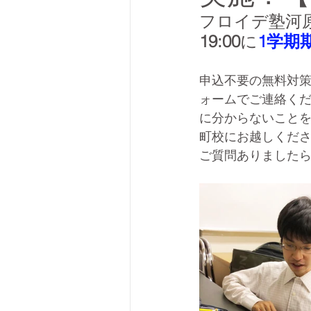
フロイデ塾河
19:00
に
1学期
申込不要の無料対
ォームでご連絡くだ
に分からないこと
町校にお越しくだ
ご質問ありました