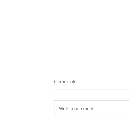
国語難問チャレンジ（大学入
Comments
試）
今年の京都大学の２次試験国語
は、坂口安吾の随筆『恋愛論』
Write a comment...
取り上げられました。 国語を学
ぶ意義は、著者が歩んできた人
と、その中で熟成された思想に