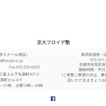
京大フロイデ塾
語学スクール併設）
鳥羽街道校（
075-551-
e@freude-lc.jp
​京都市伏見区深
Fax.075-255-6322
​開校時間：平日
三条上ル下丸屋町407-2
(ご来塾ご希望の方は、事
河原町ビル４Ｆ
話いただきますようお
～21時 土曜13時～20時