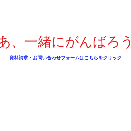
っ
グ科「約束記号」問題対策ポ
ト
い
イント
章
。
あ、一緒にがんばろ
。
の
​資料請求・お問い合わせフォームはこちらをクリック