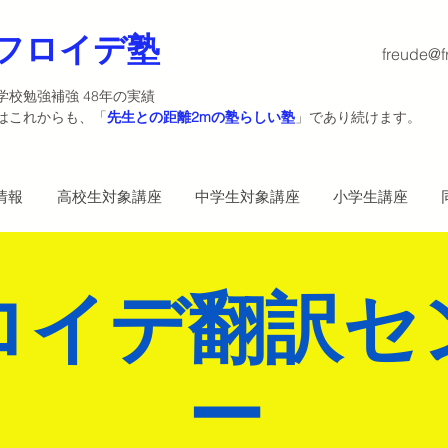
フロイデ塾
freude@f
学校勉強補強 48年の実績
塾はこれからも、「
先生との距離2mの塾らしい塾
」であり続けます。
情報
高校生対象講座
中学生対象講座
小学生講座
ロイデ翻訳セ
ー