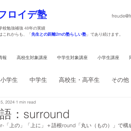
フロイデ塾
freude@f
学校勉強補強 48年の実績
塾はこれからも、「
先生との距離2mの塾らしい塾
」であり続けます。
情報
高校生対象講座
中学生対象講座
小学生講座
小学生
中学生
高校生・高卒生
その他
5, 2024
1 min read
：surround
頭辞sur-「上の」「上に」＋語根round「丸い（もの）」で