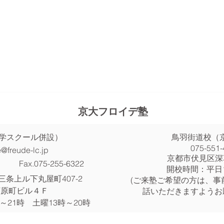
京大フロイデ塾
語学スクール併設）
鳥羽街道校（
075-551-
e@freude-lc.jp
​京都市伏見区深
Fax.075-255-6322
​開校時間：平日
三条上ル下丸屋町407-2
(ご来塾ご希望の方は、事
河原町ビル４Ｆ
話いただきますようお
～21時 土曜13時～20時