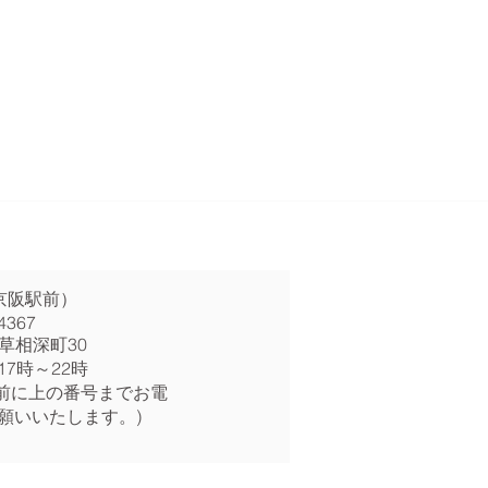
京阪駅前）
4367
草相深町30
17時～22時
前に上の番号までお電
願いいたします。)