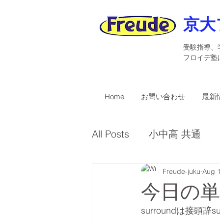
京大
受験指導、
​フロイデ
Home
お問い合わせ
最新
All Posts
小中高 共通
受講者募集
Freude-juku
英検
Aug 1
今日の単語
surroundは接