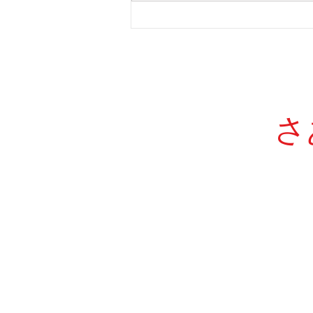
西京高校エンタープライジン
グ科「約束記号」問題対策ポ
イント
さ