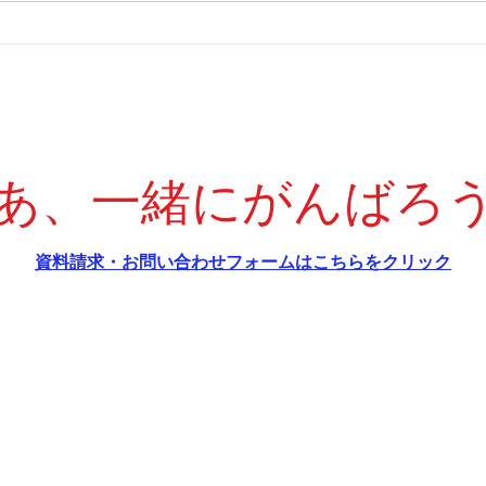
す。
に、
京都大学２次記述数学ポイン
でな
ト
しな
す。
を例
と「
あ、一緒にがんばろ
と」
記事
けた
​資料請求・お問い合わせフォームはこちらをクリック
検討