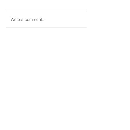
Write a comment...
西京高校エンタープライ
京都大学２次記
ジング科「約束記号」問
イント
題対策ポイント