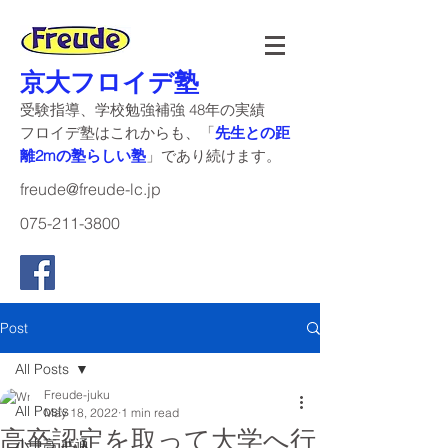
京大フロイデ塾
受験指導、学校勉強補強 48年の実績
​フロイデ塾はこれからも、「
先生との距
離2mの塾らしい塾
」であり続けます。
freude@freude-lc.jp
075-211-3800
Post
All Posts
Freude-juku
All Posts
May 18, 2022
1 min read
高卒認定を取って大学へ行
小中高 共通