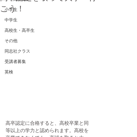
こう！
小学生
中学生
高校生・高卒生
その他
同志社クラス
受講者募集
英検
高卒認定に合格すると、高校卒業と同
等以上の学力と認められます。高校を