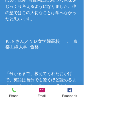
は必ず読み､前置詞に気を配り､意味を
じっくり考えるようになりました。他
の塾ではこの大切なことは学べなかっ
たと思います。
Ｋ.Ｎさん／ＮＤ女学院高校 → 京
都工繊大学 合格
「分かるまで」教えてくれたおかげ
で、英語は自分でも驚くほど読めるよ
うになりました。先生方は皆やさし
く、気軽に質問できて、何でも親身に
Phone
Email
Facebook
相談にのってくれました。