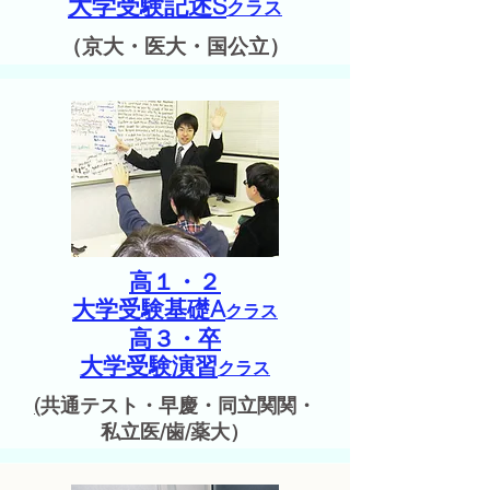
大学受験
記述S
クラス
（京大・医大・国公立）
高１・２
大学受験基礎A
クラス
高３・卒
大学受験演習
クラス
(
共通テスト・早慶・同立関関・
私立医/歯/薬大
）