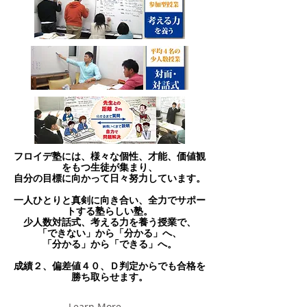
フロイデ塾には、様々な個性、才能、価値観
をもつ生徒が集まり、
自分の目標に
向かって日々努力しています。
一人ひとりと真剣に向き合い、
全力でサポー
トする塾らしい塾。
少人数対話式、考える力を養う授業で、
「できない」から「分かる」へ、
「分かる」から「できる」へ。
成績２、偏差値４０、Ｄ判定からでも
合格を
勝ち取らせます。
Learn More