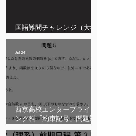
国語難問チャレンジ（大学
入試）
Jul 24
西京高校エンタープライジ
ング科「約束記号」問題対
策ポイント