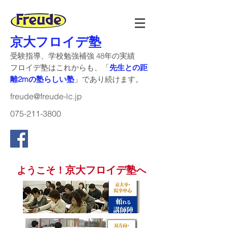
京大フロイデ塾
受験指導、学校勉強補強 48年の実績
​フロイデ塾はこれからも、「
先生との距
離2mの塾らしい塾
」であり続けます。
freude@freude-lc.jp
075-211-3800
京大フロイデ塾
ようこそ！
へ