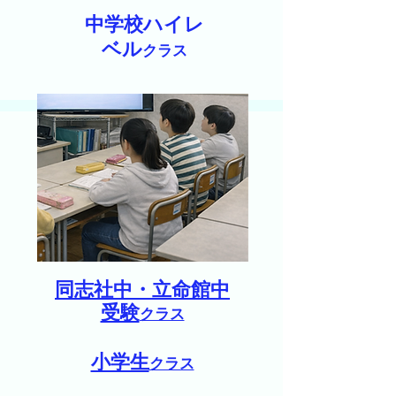
中学校ハイレ
ベル
クラス
同志社中・立命館中
受験
クラス
小学生
クラス​