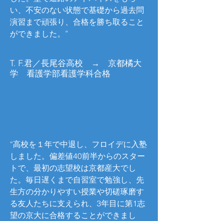
い、不安のない状態で基礎から過去問
演習まで頑張り、合格を勝ち取ること
ができました。
”
T. F.君／長尾谷高校 → 京都橘大
学 看護学部看護学科合格
“高校を１年で中退し、フロイデに入塾
しました。偏差値40前半からのスター
トで、最初の志望校は京都産大でし
た。毎日遅くまで自習室で勉強し、先
生方の分かりやすい授業や切磋琢磨す
る友人たちに支えられ、3年目に第1志
望の京大に合格することができまし