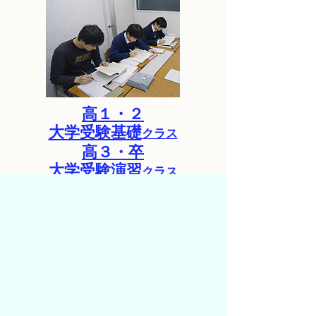
高１・２
大学受験基礎
クラス
高３・卒
大学受験演習
クラス
(産近龍・
医療・看護系
）
昼の部･高認
クラス