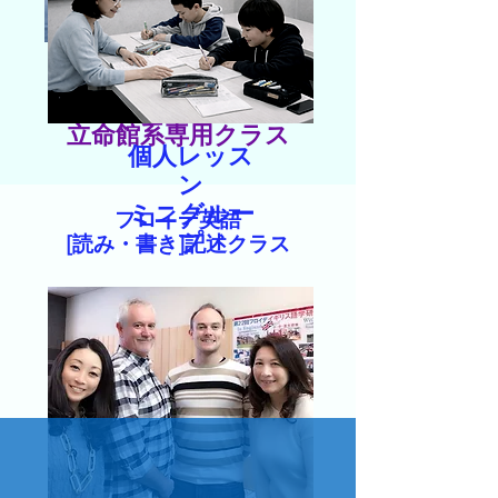
同志社系専用クラス
立命館系専用クラス
個人レッス
ン
​ミニグルー
フロイデ英語
プ
[読み・書き]記述クラス