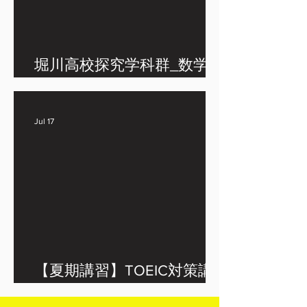
堀川高校探究学科群_数学記
述ポイント
Jul 17
【夏期講習】TOEIC対策講
座受付中！