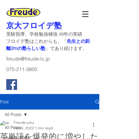
京大フロイデ塾
受験指導、学校勉強補強 48年の実績
​フロイデ塾はこれからも、「
先生との距
離2mの塾らしい塾
」であり続けます。
freude@freude-lc.jp
075-211-3800
Post
All Posts
Freude-juku
All Posts
Feb 5, 2022
1 min read
英単語を爆発的に増やした
小中高 共通