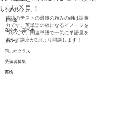
い人必見！
小学生
英語のテストの最後の頼みの綱は語彙
中学生
力です。英単語の核になるイメージを
高校生・高卒生
つかんで、関連単語で一気に単語量を
増やす講座が3月より開講します！
その他
同志社クラス
受講者募集
英検