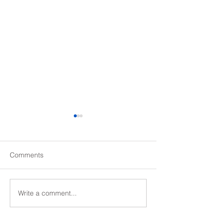
Comments
Write a comment...
西京高校エンタープライ
京都大学２次記
ジング科「約束記号」問
イント
題対策ポイント